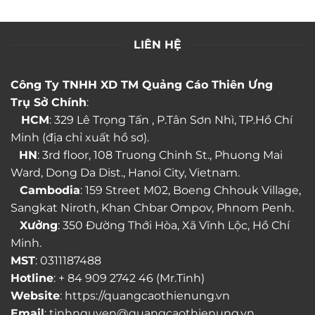
LIÊN HỆ
Công Ty TNHH XD TM Quảng Cáo Thiên Ưng
Trụ Sở Chính
:
HCM
: 329 Lê Trọng Tấn , P.Tân Sơn Nhì, TP.Hồ Chí
Minh (địa chỉ xuất hồ sơ).
HN
: 3rd floor, 108 Truong Chinh St., Phuong Mai
Ward, Dong Da Dist., Hanoi City, Vietnam.
Cambodia
: 159 Street M02, Boeng Chhouk Village,
Sangkat Niroth, Khan Chbar Ompov, Phnom Penh.
Xưởng
: 350 Đường Thới Hòa, Xã Vĩnh Lộc, Hồ Chí
Minh.
MST
: 0311187488
Hotline
: + 84 909 2742 46 (Mr.Tinh)
Website
: https://quangcaothienung.vn
Email
: tinhnguyen@quangcaothienung.vn