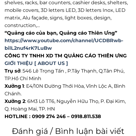
shelves, racks, bar counters, cashier desks, shelters,
mobile covers, 3D letters LED, 3D letters Inox, LED
matrix, Alu façade, signs, light boxes, design,
construction,…
“Quảng cáo của bạn, Quảng cáo Thiên Ưng”
https://www.youtube.com/channel/UCDBRwb-
bilL2nuf4rK7LuBw
CÔNG TY TNHH XD TM QUẢNG CÁO THIÊN ƯNG
GIỚI THIỆU [ ABOUT US ]
Trụ sở
: 546 Lê Trọng Tấn , P.Tây Thạnh, Q.Tân Phú,
TP.Hồ Chí Minh
Xưởng
1
: E4/10N Đường Thới Hòa, Vĩnh Lộc A, Bình
Chánh.
Xưởng 2
: 6M3 Lô TT6, Nguyễn Hữu Thọ, P. Đại Kim,
Q. Hoàng Mai, TP. HN
HOTLINE : 0909 274 246 – 0918.811.538
Đánh giá / Bình luận bài viết