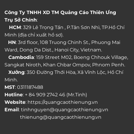
Công Ty TNHH XD TM Quảng Cáo Thiên Ưng
Trụ Sở Chính
:
HCM
: 329 Lê Trọng Tấn , P.Tân Sơn Nhì, TP.Hồ Chí
Minh (địa chỉ xuất hồ sơ).
HN
: 3rd floor, 108 Truong Chinh St., Phuong Mai
Ward, Dong Da Dist., Hanoi City, Vietnam.
Cambodia
: 159 Street M02, Boeng Chhouk Village,
Sangkat Niroth, Khan Chbar Ompov, Phnom Penh.
Xưởng
: 350 Đường Thới Hòa, Xã Vĩnh Lộc, Hồ Chí
Minh.
MST
: 0311187488
Hotline
: + 84 909 2742 46 (Mr.Tinh)
Website
: https://quangcaothienung.vn
Email
: tinhnguyen@quangcaothienung.vn
thienung@quangcaothienung.vn