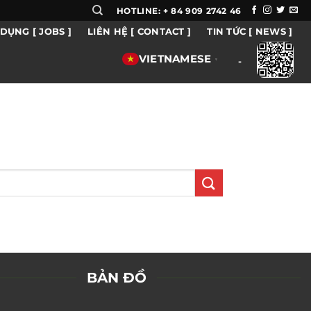
HOTLINE: + 84 909 2742 46
DỤNG [ JOBS ]
LIÊN HỆ [ CONTACT ]
TIN TỨC [ NEWS ]
VIETNAMESE
▼
-
BẢN ĐỒ