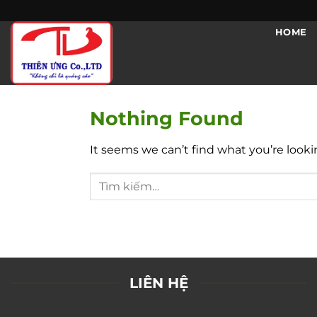
Skip
to
HOME
content
Nothing Found
It seems we can’t find what you’re looki
LIÊN HỆ