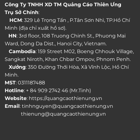
Công Ty TNHH XD TM Quảng Cáo Thiên Ưng
Trụ Sở Chính
:
HCM
: 329 Lê Trọng Tấn , P.Tân Sơn Nhì, TP.Hồ Chí
Minh (địa chỉ xuất hồ sơ).
HN
: 3rd floor, 108 Truong Chinh St., Phuong Mai
Ward, Dong Da Dist., Hanoi City, Vietnam.
Cambodia
: 159 Street M02, Boeng Chhouk Village,
Sangkat Niroth, Khan Chbar Ompov, Phnom Penh.
Xưởng
: 350 Đường Thới Hòa, Xã Vĩnh Lộc, Hồ Chí
Minh.
MST
: 0311187488
Hotline
: + 84 909 2742 46 (Mr.Tinh)
Website
: https://quangcaothienung.vn
Email
: tinhnguyen@quangcaothienung.vn
thienung@quangcaothienung.vn