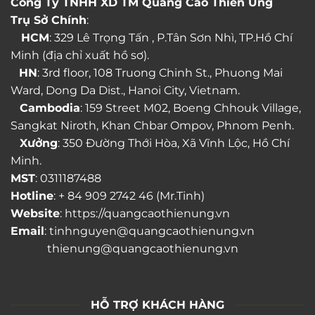
Công Ty TNHH XD TM Quảng Cáo Thiên Ưng
Trụ Sở Chính
:
HCM
: 329 Lê Trọng Tấn , P.Tân Sơn Nhì, TP.Hồ Chí
Minh (địa chỉ xuất hồ sơ).
HN
: 3rd floor, 108 Truong Chinh St., Phuong Mai
Ward, Dong Da Dist., Hanoi City, Vietnam.
Cambodia
: 159 Street M02, Boeng Chhouk Village,
Sangkat Niroth, Khan Chbar Ompov, Phnom Penh.
Xưởng
: 350 Đường Thới Hòa, Xã Vĩnh Lộc, Hồ Chí
Minh.
MST
: 0311187488
Hotline
: + 84 909 2742 46 (Mr.Tinh)
Website
: https://quangcaothienung.vn
Email
: tinhnguyen@quangcaothienung.vn
thienung@quangcaothienung.vn
HỖ TRỢ KHÁCH HÀNG