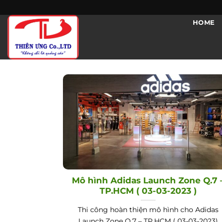
Skip
to
HOME
content
Mô hình Adidas Launch Zone Q.7 
TP.HCM ( 03-03-2023 )
Thi công hoàn thiện mô hình cho Adidas
Launch Zone Q.7 – TP.HCM ( 03-03-2023)