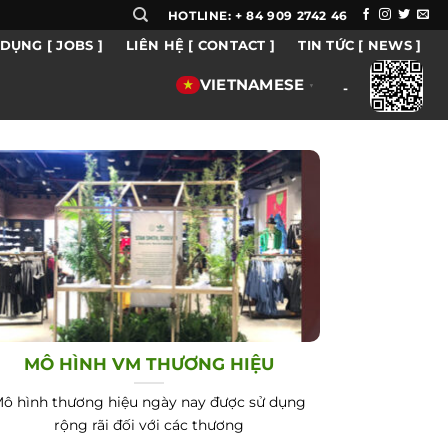
HOTLINE: + 84 909 2742 46
DỤNG [ JOBS ]
LIÊN HỆ [ CONTACT ]
TIN TỨC [ NEWS ]
VIETNAMESE
▼
-
MÔ HÌNH VM THƯƠNG HIỆU
ô hình thương hiệu ngày nay được sử dụng
rộng rãi đối với các thương