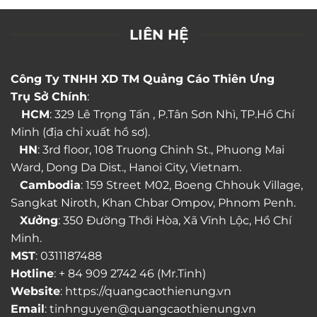
LIÊN HỆ
Công Ty TNHH XD TM Quảng Cáo Thiên Ưng
Trụ Sở Chính
:
HCM
: 329 Lê Trọng Tấn , P.Tân Sơn Nhì, TP.Hồ Chí
Minh (địa chỉ xuất hồ sơ).
HN
: 3rd floor, 108 Truong Chinh St., Phuong Mai
Ward, Dong Da Dist., Hanoi City, Vietnam.
Cambodia
: 159 Street M02, Boeng Chhouk Village,
Sangkat Niroth, Khan Chbar Ompov, Phnom Penh.
Xưởng
: 350 Đường Thới Hòa, Xã Vĩnh Lộc, Hồ Chí
Minh.
MST
: 0311187488
Hotline
: + 84 909 2742 46 (Mr.Tinh)
Website
: https://quangcaothienung.vn
Email
: tinhnguyen@quangcaothienung.vn