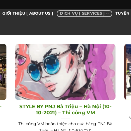
DỊCH VỤ [ SERVICES ]
GIỚI THIỆU [ ABOUT US ]
TUYỂN 
–
STYLE BY PNJ Bà Triệu – Hà Nội (10-
10-2021) – Thi công VM
M
Thi công VM hoàn thiện cho cửa hàng PNJ Bà
Triệu – Hà Nội (10-10-2021)