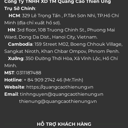
Công Ty TNHH XD TM Quảng Cáo Thiên Ưng
Trụ Sở Chính
:
HCM
: 329 Lê Trọng Tấn , P.Tân Sơn Nhì, TP.Hồ Chí
Minh (địa chỉ xuất hồ sơ).
HN
: 3rd floor, 108 Truong Chinh St., Phuong Mai
Ward, Dong Da Dist., Hanoi City, Vietnam.
Cambodia
: 159 Street M02, Boeng Chhouk Village,
Sangkat Niroth, Khan Chbar Ompov, Phnom Penh.
Xưởng
: 350 Đường Thới Hòa, Xã Vĩnh Lộc, Hồ Chí
Minh.
MST
: 0311187488
Hotline
: + 84 909 2742 46 (Mr.Tinh)
Website
: https://quangcaothienung.vn
Email
: tinhnguyen@quangcaothienung.vn
thienung@quangcaothienung.vn
HỖ TRỢ KHÁCH HÀNG