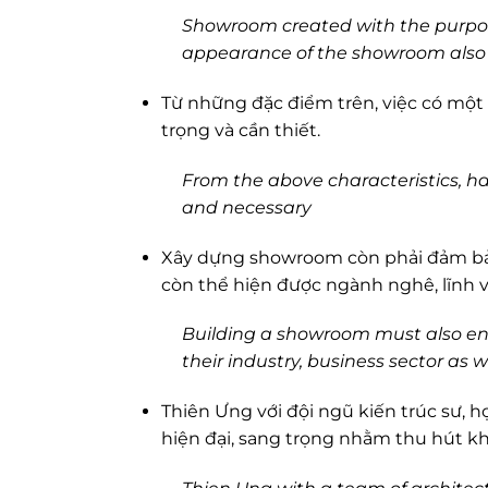
Showroom created with the purpose
appearance of the showroom also s
Từ những đặc điểm trên, việc có một
trọng và cần thiết.
From the above characteristics, ha
and necessary
Xây dựng showroom còn phải đảm bả
còn thể hiện được ngành nghê, lĩnh 
Building a showroom must also ensu
their industry, business sector as w
Thiên Ưng với đội ngũ kiến trúc sư, h
hiện đại, sang trọng nhằm thu hút k