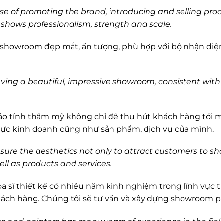
 of promoting the brand, introducing and selling produ
hows professionalism, strength and scale.
 showroom đẹp mắt, ấn tượng, phù hợp với bộ nhận diện
ving a beautiful, impressive showroom, consistent with 
o tính thẩm mỹ không chỉ để thu hút khách hàng tới 
vực kinh doanh cũng như sản phẩm, dịch vụ của mình.
re the aesthetics not only to attract customers to sho
ell as products and services.
ọa sĩ thiết kế có nhiều năm kinh nghiệm trong lĩnh vực 
hách hàng. Chúng tôi sẽ tư vấn và xây dựng showroom 