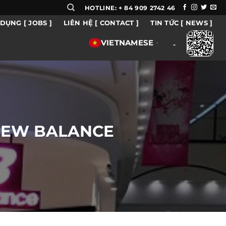
HOTLINE: + 84 909 2742 46
DỤNG [ JOBS ]
LIÊN HỆ [ CONTACT ]
TIN TỨC [ NEWS ]
VIETNAMESE
▼
-
g NEW BALANCE