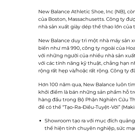
New Balance Athletic Shoe, Inc (NB), cò
của Boston, Massachusetts. Công ty đư
nhà sản xuất giày dép thể thao lớn của t
New Balance duy trì một nhà máy sản x
biến như mã 990, công ty ngoài của Hoa
với những người của nhiều nhà sản xuấ
với các tính năng kỹ thuật, chẳng hạn nh
rộng rất hẹp và/hoặc rất rộng. Công ty 
Hơn 100 năm qua, New Balance luôn tìm
khởi điểm là bán những sản phẩm hỗ tr
hàng đầu trong Bộ Phận Nghiên Cứu Thể
để có thể “Tạo-Ra-Điều-Tuyệt-Vời” (Mak
Showroom tạo ra với mục đích quảng 
thể hiện tính chuyên nghiệp, sức mạ