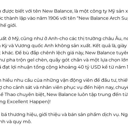
n được biết với tên New Balance, là một công ty Mỹ sản x
ợc thành lập vào năm 1906 với tên “New Balance Arch S
hế giới.
uất ở Mỹ, cũng như ở Anh-cho các thị trường châu Âu, 
 Kỳ và Vương quốc Anh không sản xuất. Kết quả là, già
t khác. Để bù đắp chênh lệch giá này, New Balance tuy
ư pha trộn gel chèn, quầy gót chân và một lựa chọn lớn c
đã đạt lợi nhuận tổng cộng khoảng 40 tỷ USD kể từ năm 1
 hiểu nhu cầu của những vận động viên để đầu tư, thi
ợ cho cảnh sát và nhân viên phục vụ đến hiện nay, chu
 Thao chuyên biệt, New Balance luôn tập trung đến t
ing Excellent Happen)!
bá thương hiệu, giới thiệu và bán sản phẩm dịch vụ. Ng
nh và quy mô.