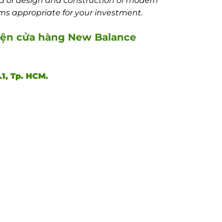
ld of design and construction of modern
ms appropriate for your investment.
hiện cửa hàng New Balance
1, Tp. HCM.