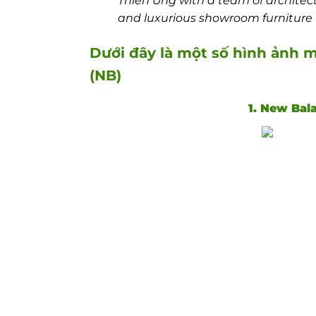
Thien Ung with a team of architect
and luxurious showroom furniture 
Dưới đây là một số hình ảnh 
(NB)
1. New Bal