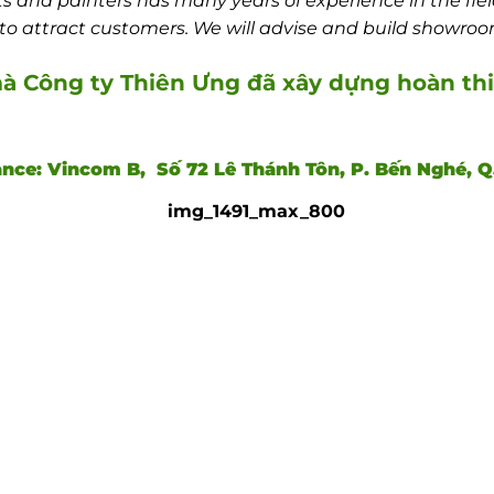
s and painters has many years of experience in the fie
to attract customers. We will advise and build showroo
mà Công ty Thiên Ưng đã xây dựng hoàn t
ance: Vincom B, Số 72 Lê Thánh Tôn, P. Bến Nghé, Q.