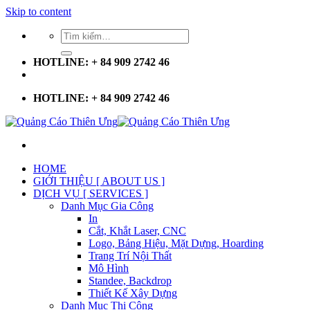
Skip to content
HOTLINE: + 84 909 2742 46
HOTLINE: + 84 909 2742 46
HOME
GIỚI THIỆU [ ABOUT US ]
DỊCH VỤ [ SERVICES ]
Danh Mục Gia Công
In
Cắt, Khắt Laser, CNC
Logo, Bảng Hiệu, Mặt Dựng, Hoarding
Trang Trí Nội Thất
Mô Hình
Standee, Backdrop
Thiết Kế Xây Dựng
Danh Mục Thi Công