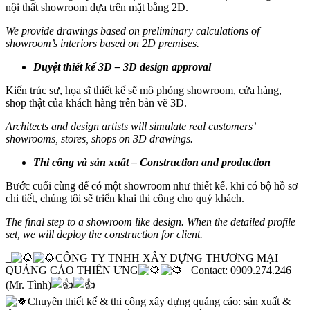
nội thất showroom dựa trên mặt bằng 2D.
We provide drawings based on preliminary calculations of
showroom’s interiors based on 2D premises.
Duyệt thiết kế 3D – 3D design approval
Kiến trúc sư, họa sĩ thiết kế sẽ mô phỏng showroom, cửa hàng,
shop thật của khách hàng trên bản vẽ 3D.
Architects and design artists will simulate real customers’
showrooms, stores, shops on 3D drawings.
Thi công và sản xuất – Construction and production
Bước cuối cùng để có một showroom như thiết kế. khi có bộ hồ sơ
chi tiết, chúng tôi sẽ triển khai thi công cho quý khách.
The final step to a showroom like design. When the detailed profile
set, we will deploy the construction for client.
_
CÔNG TY TNHH XÂY DỰNG THƯƠNG MẠI
QUẢNG CÁO THIÊN ƯNG
_ Contact: 0909.274.246
(Mr. Tình)
Chuyên thiết kế & thi công xây dựng quảng cáo: sản xuất &