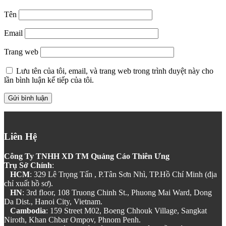
Tên
Email
Trang web
Lưu tên của tôi, email, và trang web trong trình duyệt này cho
lần bình luận kế tiếp của tôi.
Liên Hệ
Công Ty TNHH XD TM Quảng Cáo Thiên Ưng
Trụ Sở Chính
:
HCM
: 329 Lê Trọng Tấn , P.Tân Sơn Nhì, TP.Hồ Chí Minh (địa
chỉ xuất hồ sơ).
HN
: 3rd floor, 108 Truong Chinh St., Phuong Mai Ward, Dong
Da Dist., Hanoi City, Vietnam.
Cambodia
: 159 Street M02, Boeng Chhouk Village, Sangkat
Niroth, Khan Chbar Ompov, Phnom Penh.