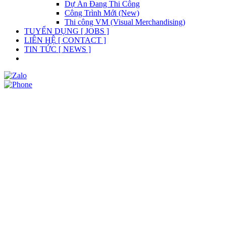
Dự Án Đang Thi Công
Công Trình Mới (New)
Thi công VM (Visual Merchandising)
TUYỂN DỤNG [ JOBS ]
LIÊN HỆ [ CONTACT ]
TIN TỨC [ NEWS ]