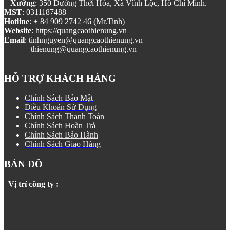
Xưởng
: 350 Đường Thới Hòa, Xã Vĩnh Lộc, Hồ Chí Minh.
MST
: 0311187488
Hotline
: + 84 909 2742 46 (Mr.Tinh)
Website
: https://quangcaothienung.vn
Email
: tinhnguyen@quangcaothienung.vn
thienung@quangcaothienung.vn
HỖ TRỢ KHÁCH HÀNG
Chính Sách Bảo Mật
Điều Khoản Sử Dụng
Chính Sách Thanh Toán
Chính Sách Hoàn Trả
Chính Sách Bảo Hành
Chính Sách Giao Hàng
BẢN ĐỒ
Vị trí công ty :