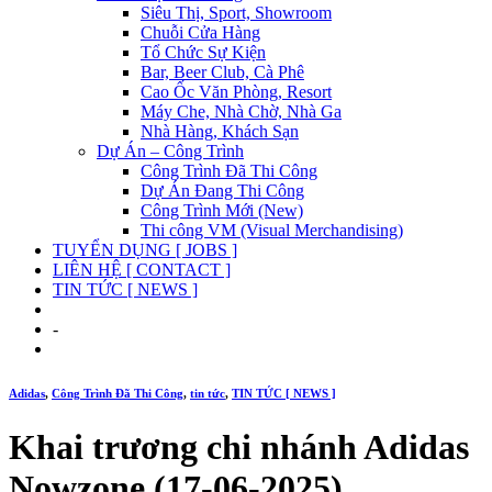
Siêu Thị, Sport, Showroom
Chuỗi Cửa Hàng
Tổ Chức Sự Kiện
Bar, Beer Club, Cà Phê
Cao Ốc Văn Phòng, Resort
Máy Che, Nhà Chờ, Nhà Ga
Nhà Hàng, Khách Sạn
Dự Án – Công Trình
Công Trình Đã Thi Công
Dự Án Đang Thi Công
Công Trình Mới (New)
Thi công VM (Visual Merchandising)
TUYỂN DỤNG [ JOBS ]
LIÊN HỆ [ CONTACT ]
TIN TỨC [ NEWS ]
-
Adidas
,
Công Trình Đã Thi Công
,
tin tức
,
TIN TỨC [ NEWS ]
Khai trương chi nhánh Adidas
Nowzone (17-06-2025)