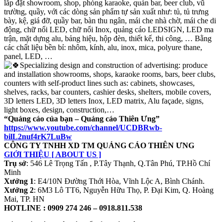
lắp đặt showroom, shop, phòng karaoke, quán bar, beer club, vũ
trường, quầy, với các dòng sản phẩm tự sản xuất như: tủ, tủ trưng
bày, kệ, giá đỡ, quầy bar, bàn thu ngân, mái che nhà chờ, mái che di
động, chữ nổi LED, chữ nổi Inox, quảng cáo LEDSIGN, LED ma
trận, mặt dựng alu, bảng hiệu, hộp đèn, thiết kế, thi công, … Bằng
các chất liệu bền bỉ: nhôm, kính, alu, inox, mica, polyure thane,
panel, LED, …
Specializing design and construction of advertising: produce
and installation showrooms, shops, karaoke rooms, bars, beer clubs,
counters with self-product lines such as: cabinets, showcases,
shelves, racks, bar counters, cashier desks, shelters, mobile covers,
3D letters LED, 3D letters Inox, LED matrix, Alu façade, signs,
light boxes, design, construction,…
“Quảng cáo của bạn – Quảng cáo Thiên Ưng”
https://www.youtube.com/channel/UCDBRwb-
bilL2nuf4rK7LuBw
CÔNG TY TNHH XD TM QUẢNG CÁO THIÊN ƯNG
GIỚI THIỆU [ ABOUT US ]
Trụ sở
: 546 Lê Trọng Tấn , P.Tây Thạnh, Q.Tân Phú, TP.Hồ Chí
Minh
Xưởng
1
: E4/10N Đường Thới Hòa, Vĩnh Lộc A, Bình Chánh.
Xưởng 2
: 6M3 Lô TT6, Nguyễn Hữu Thọ, P. Đại Kim, Q. Hoàng
Mai, TP. HN
HOTLINE : 0909 274 246 – 0918.811.538