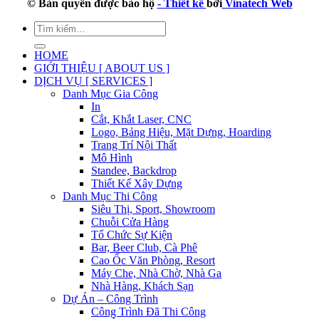
© Bản quyền được bảo hộ
- Thiết kế
bởi
Vinatech Web
HOME
GIỚI THIỆU [ ABOUT US ]
DỊCH VỤ [ SERVICES ]
Danh Mục Gia Công
In
Cắt, Khắt Laser, CNC
Logo, Bảng Hiệu, Mặt Dựng, Hoarding
Trang Trí Nội Thất
Mô Hình
Standee, Backdrop
Thiết Kế Xây Dựng
Danh Mục Thi Công
Siêu Thị, Sport, Showroom
Chuỗi Cửa Hàng
Tổ Chức Sự Kiện
Bar, Beer Club, Cà Phê
Cao Ốc Văn Phòng, Resort
Máy Che, Nhà Chờ, Nhà Ga
Nhà Hàng, Khách Sạn
Dự Án – Công Trình
Công Trình Đã Thi Công