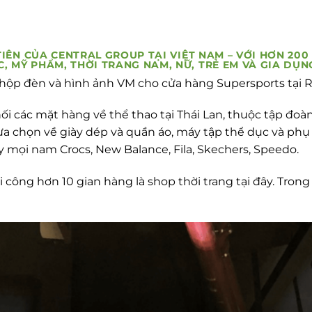
TIÊN CỦA CENTRAL GROUP TẠI VIỆT NAM – VỚI HƠN 2
 MỸ PHẨM, THỜI TRANG NAM, NỮ, TRẺ EM VÀ GIA DỤN
hộp đèn và hình ảnh VM cho cửa hàng Supersports tại Ro
i các mặt hàng về thể thao tại Thái Lan, thuộc tập đoàn
a chọn về giày dép và quần áo, máy tập thể dục và phụ 
ày mọi nam Crocs, New Balance, Fila, Skechers, Speedo.
 công hơn 10 gian hàng là shop thời trang tại đây. Trong