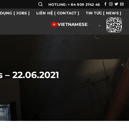
HOTLINE: + 84 909 2742 46
DỤNG [ JOBS ]
LIÊN HỆ [ CONTACT ]
TIN TỨC [ NEWS ]
VIETNAMESE
▼
-
 – 22.06.2021