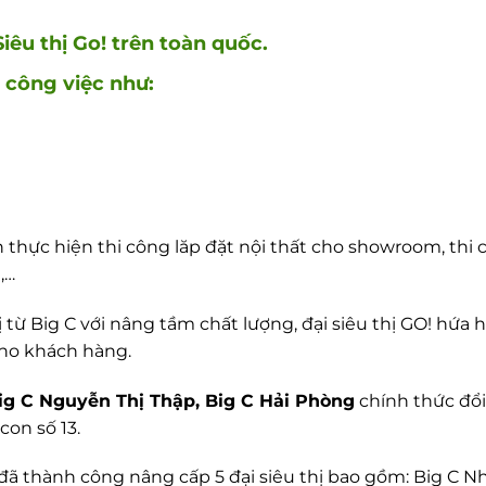
iêu thị Go! trên toàn quốc.
 công việc như:
òn thực hiện thi công lăp đặt nội thất cho showroom, th
,…
rị từ Big C với nâng tầm chất lượng, đại siêu thị GO! hứ
cho khách hàng.
Big C Nguyễn Thị Thập, Big C Hải Phòng
chính thức đổi 
con số 13.
đã thành công nâng cấp 5 đại siêu thị bao gồm: Big C Nha