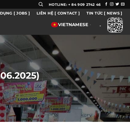
HOTLINE: + 84 909 2742 46
DỤNG [ JOBS ]
LIÊN HỆ [ CONTACT ]
TIN TỨC [ NEWS ]
VIETNAMESE
▼
-
.06.2025)