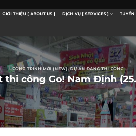
DỊCH VỤ [ SERVICES ]
GIỚI THIỆU [ ABOUT US ]
TUYỂN 
CÔNG TRÌNH MỚI (NEW)
,
DỰ ÁN ĐANG THI CÔNG
 thi công Go! Nam Định (25