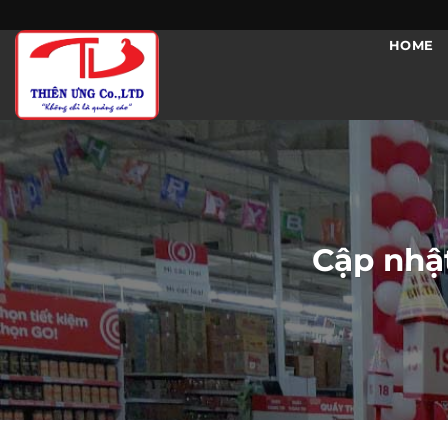
Skip
to
HOME
content
Cập nhật