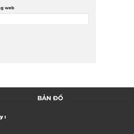
ng web
BẢN ĐỒ
y :