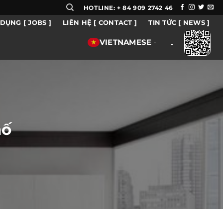
HOTLINE: + 84 909 2742 46
DỤNG [ JOBS ]
LIÊN HỆ [ CONTACT ]
TIN TỨC [ NEWS ]
VIETNAMESE
▼
-
hố