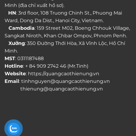
Minh (địa chỉ xuất hồ sơ).
HN
: 3rd floor, 108 Truong Chinh St., Phuong Mai
Ward, Dong Da Dist., Hanoi City, Vietnam.
Cambodia
: 159 Street M02, Boeng Chhouk Village,
Sangkat Niroth, Khan Chbar Ompov, Phnom Penh.
Xưởng
: 350 Đường Thới Hòa, Xã Vĩnh Lộc, Hồ Chí
Minh.
MST
: 0311187488
Hotline
: + 84 909 2742 46 (Mr.Tinh)
Website
: https://quangcaothienung.vn
Email
: tinhnguyen@quangcaothienung.vn
thienung@quangcaothienung.vn