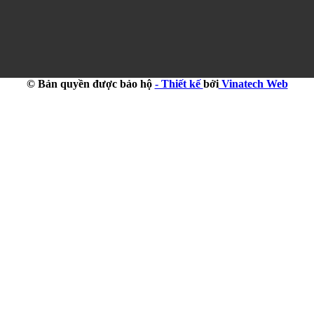
© Bản quyền được bảo hộ
- Thiết kế
bởi
Vinatech Web