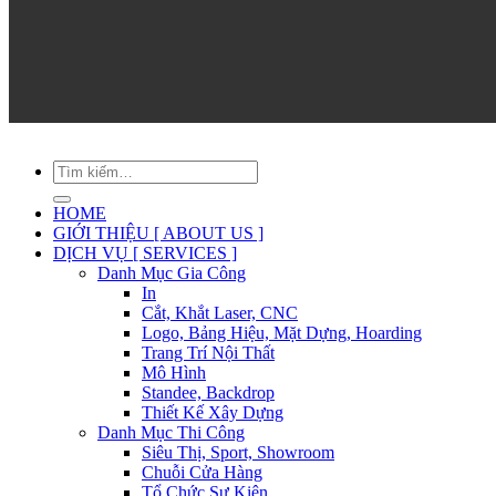
HOME
GIỚI THIỆU [ ABOUT US ]
DỊCH VỤ [ SERVICES ]
Danh Mục Gia Công
In
Cắt, Khắt Laser, CNC
Logo, Bảng Hiệu, Mặt Dựng, Hoarding
Trang Trí Nội Thất
Mô Hình
Standee, Backdrop
Thiết Kế Xây Dựng
Danh Mục Thi Công
Siêu Thị, Sport, Showroom
Chuỗi Cửa Hàng
Tổ Chức Sự Kiện