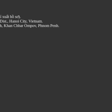
 xuất hồ sơ).
ist., Hanoi City, Vietnam.
oth, Khan Chbar Ompov, Phnom Penh.