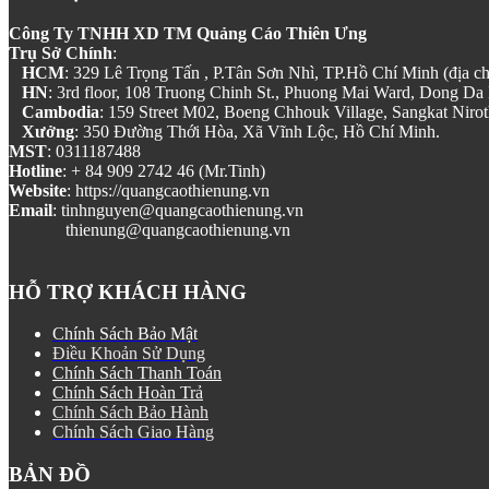
Công Ty TNHH XD TM Quảng Cáo Thiên Ưng
Trụ Sở Chính
:
HCM
: 329 Lê Trọng Tấn , P.Tân Sơn Nhì, TP.Hồ Chí Minh (địa chỉ
HN
: 3rd floor, 108 Truong Chinh St., Phuong Mai Ward, Dong Da D
Cambodia
: 159 Street M02, Boeng Chhouk Village, Sangkat Nir
Xưởng
: 350 Đường Thới Hòa, Xã Vĩnh Lộc, Hồ Chí Minh.
MST
: 0311187488
Hotline
: + 84 909 2742 46 (Mr.Tinh)
Website
: https://quangcaothienung.vn
Email
: tinhnguyen@quangcaothienung.vn
thienung@quangcaothienung.vn
HỖ TRỢ KHÁCH HÀNG
Chính Sách Bảo Mật
Điều Khoản Sử Dụng
Chính Sách Thanh Toán
Chính Sách Hoàn Trả
Chính Sách Bảo Hành
Chính Sách Giao Hàng
BẢN ĐỒ