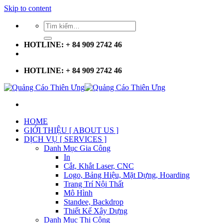
Skip to content
HOTLINE: + 84 909 2742 46
HOTLINE: + 84 909 2742 46
HOME
GIỚI THIỆU [ ABOUT US ]
DỊCH VỤ [ SERVICES ]
Danh Mục Gia Công
In
Cắt, Khắt Laser, CNC
Logo, Bảng Hiệu, Mặt Dựng, Hoarding
Trang Trí Nội Thất
Mô Hình
Standee, Backdrop
Thiết Kế Xây Dựng
Danh Mục Thi Công