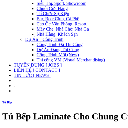
Siêu Thị, Sport, Showroom
Chuỗi Cửa Hàng
Tổ Chức Sự Kiện
Bar, Beer Club, Cà Phê
Cao Ốc Văn Phòng, Resort
Máy Che, Nhà Chờ, Nhà Ga
Nhà Hàng, Khách Sạn
Dự Án – Công Trình
Công Trình Đã Thi Công
Dự Án Đang Thi Công
Công Trình Mới (New)
Thi công VM (Visual Merchandising)
TUYỂN DỤNG [ JOBS ]
LIÊN HỆ [ CONTACT ]
TIN TỨC [ NEWS ]
-
Tủ Bếp
Tủ Bếp Laminate Cho Chung C