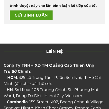
trình duyệt này cho lần bình luận kế tiếp của tôi.
LIÊN HỆ
Công Ty TNHH XD TM Quảng Cáo Thiên Ưng
Trụ Sở Chính
:
HCM
: 329 Lê Trọng Tấn , P.Tân Sơn Nhì, TP.Hồ Chí
Minh (địa chỉ xuất hồ sơ).
HN
: 3rd floor, 108 Truong Chinh St., Phuong Mai
Ward, Dong Da Dist., Hanoi City, Vietnam.
Cambodia
: 159 Street M02, Boeng Chhouk Village,
Sangkat Niroth, Khan Chbar Ompov, Phnom Penh.