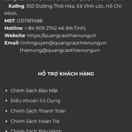
Xưởng
: 350 Đường Thới Hòa, Xã Vĩnh Lộc, Hồ Chí
Minh.
MST
: 0311187488
Hotline
: + 84 909 2742 46 (Mr.Tinh)
Website
: https://quangcaothienung.vn
Email
: tinhnguyen@quangcaothienung.vn
thienung@quangcaothienung.vn
HỖ TRỢ KHÁCH HÀNG
Chính Sách Bảo Mật
Điều Khoản Sử Dụng
Chính Sách Thanh Toán
Chính Sách Hoàn Trả
Chính Sách Bảo Hành