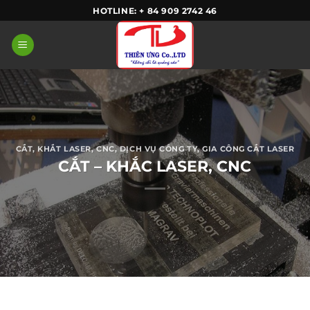
Skip
HOTLINE: + 84 909 2742 46
to
content
CẮT, KHẮT LASER, CNC
,
DỊCH VỤ CÔNG TY
,
GIA CÔNG CẮT LASER
CẮT – KHẮC LASER, CNC