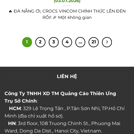
(03.07.2026)
🔥 ĐÀ NẴNG ƠI, CROCS VINCOM CHÍNH THỨC LÊN ĐÈN
RỒI! 🎉 Một không gian
1
2
3
4
…
21
LIÊN HỆ
Công Ty TNHH XD TM Quảng Cáo Thiên Ưng
Trụ Sở Chính
:
HCM
: 329 Lê Trọng Tấn , P.Tân Sơn Nhì, TP.Hồ Chí
Minh (địa chỉ xuất hồ sơ).
HN
: 3rd floor, 108 Truong Chinh St., Phuong Mai
Ward, Dong Da Dist., Hanoi City, Vietnam.