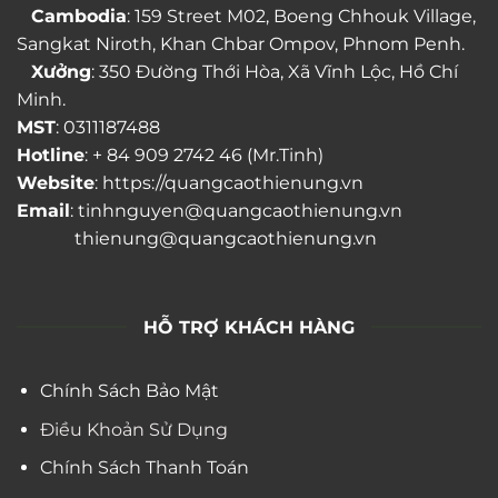
Cambodia
: 159 Street M02, Boeng Chhouk Village,
Sangkat Niroth, Khan Chbar Ompov, Phnom Penh.
Xưởng
: 350 Đường Thới Hòa, Xã Vĩnh Lộc, Hồ Chí
Minh.
MST
: 0311187488
Hotline
: + 84 909 2742 46 (Mr.Tinh)
Website
: https://quangcaothienung.vn
Email
: tinhnguyen@quangcaothienung.vn
thienung@quangcaothienung.vn
HỖ TRỢ KHÁCH HÀNG
Chính Sách Bảo Mật
Điều Khoản Sử Dụng
Chính Sách Thanh Toán