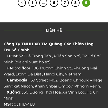
1
…
6
7
8
9
LIÊN HỆ
Công Ty TNHH XD TM Quảng Cáo Thiên Ưng
Trụ Sở Chính
:
HCM
: 329 Lê Trọng Tấn , P.Tân Sơn Nhì, TP.Hồ Chí
Minh (địa chỉ xuất hồ sơ).
HN
: 3rd floor, 108 Truong Chinh St., Phuong Mai
Ward, Dong Da Dist., Hanoi City, Vietnam.
Cambodia
: 159 Street M02, Boeng Chhouk Village,
Sangkat Niroth, Khan Chbar Ompov, Phnom Penh.
Xưởng
: 350 Đường Thới Hòa, Xã Vĩnh Lộc, Hồ Chí
Minh.
MST
: 0311187488