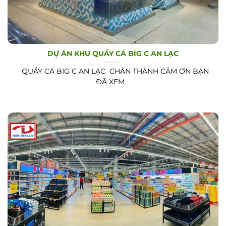
DỰ ÁN KHU QUẦY CÁ BIG C AN LẠC
QUẦY CÁ BIG C AN LẠC CHÂN THÀNH CẢM ƠN BẠN
ĐÃ XEM